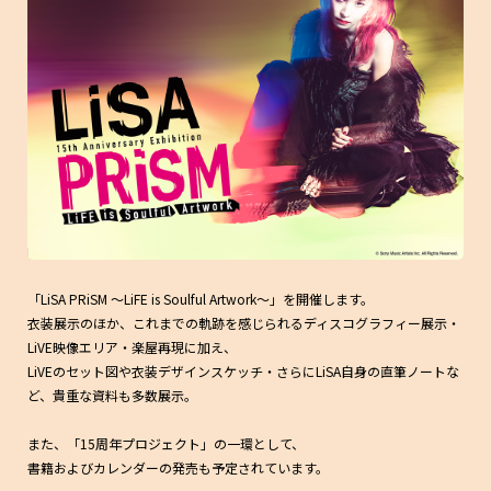
LiSAnimate開催決定
05
デビュー15周年を迎えることを記念し、LiSAとアニメイトとのコラボレーション企画
「LiSAnimate」の開催中。
アジアツアー LiVE is Smile Always〜15 〜」開催決定
06
2年ぶりとなるアジアツアー「LiVE is Smile Always～15～」の開催が決定！
LiSAのオリジナルキャラクターがセガプライズに再び登
07
場決定
15周年を記念して、LiSAの新たなオリジナルキャラクター達がセガプライズに登場☆
初のヨーロッパ＆UKツアー開催決定！
08
「LiSA PRiSM ～LiFE is Soulful Artwork～」を開催します。
LiSA史上初となる、ヨーロッパ＆UKツアー開催が決定しました。
衣装展示のほか、これまでの軌跡を感じられるディスコグラフィー展示・
LiVE映像エリア・楽屋再現に加え、
「LiSA×BABY-G 15th ANNiVERSARY」「LiSA X エンシ
09
LiVEのセット図や衣装デザインスケッチ・さらにLiSA自身の直筆ノートな
ェールズカラーバター」コラボ販売
ど、貴重な資料も多数展示。
LiSAのLINE絵文字が登場
10
また、「15周年プロジェクト」の一環として、
デビュー15周年を記念してLiSAの絵文字が登場！
書籍およびカレンダーの発売も予定されています。