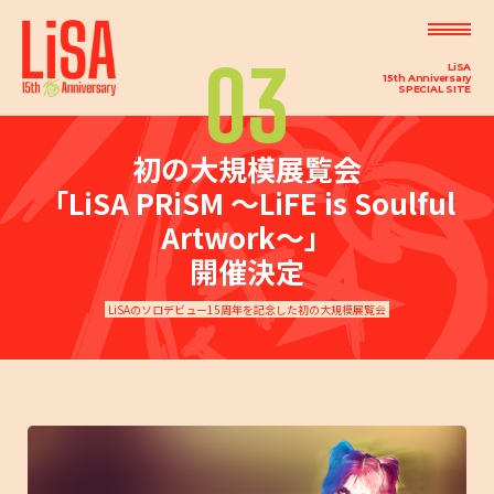
03
LiSA
15th Anniversary
SPECIAL SITE
7th Album "LACE UP" 2026.4.15 OUT!!
01
2026年4月15日（水）に約3年ぶり、7枚目となるオリジナルフルアルバム「LACE UP」の発売が決定
初の大規模展覧会
しました。
「LiSA PRiSM ～LiFE is Soulful
アリーナツアー「LiVE is Smile Always〜15〜」開催決
Artwork～」
02
定
開催決定
アリーナツアー「LiVE is Smile Always～15～」の開催が決定しました。
LiSAのソロデビュー15周年を記念した初の大規模展覧会
初の大規模展覧会「LiSA PRiSM ～LiFE is Soulful
03
Artwork～」開催決定
LiSAのソロデビュー15周年を記念した初の大規模展覧会
0
「Nutella(ヌテラ)」の公式アンバサダーに就任決定
4
イタリア生まれのココア入りヘーゼルナッツスプレッド「Nutella（ヌテラ）」の公式アンバサダー
にLiSAが就任！