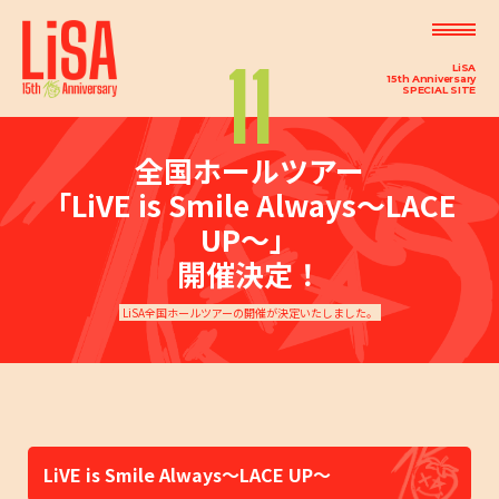
11
LiSA
15th Anniversary
SPECIAL SITE
7th Album "LACE UP" 2026.4.15 OUT!!
01
2026年4月15日（水）に約3年ぶり、7枚目となるオリジナルフルアルバム「LACE UP」の発売が決定
全国ホールツアー
しました。
「LiVE is Smile Always～LACE
アリーナツアー「LiVE is Smile Always〜15〜」開催決
UP～」
02
定
開催決定！
アリーナツアー「LiVE is Smile Always～15～」の開催が決定しました。
LiSA全国ホールツアーの開催が決定いたしました。
初の大規模展覧会「LiSA PRiSM ～LiFE is Soulful
03
Artwork～」開催決定
LiSAのソロデビュー15周年を記念した初の大規模展覧会
0
「Nutella(ヌテラ)」の公式アンバサダーに就任決定
4
イタリア生まれのココア入りヘーゼルナッツスプレッド「Nutella（ヌテラ）」の公式アンバサダー
にLiSAが就任！
LiVE is Smile Always～LACE UP～