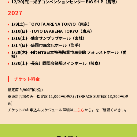
12/20(日)…米子コンベンションセンター BiG SHiP（鳥取）
全国ホールツアー「LiVE is Smile Always～LACE UP
11
2027
～」開催決定！
LiSA全国ホールツアーの開催が決定いたしました。
1/9(土)…TOYOTA ARENA TOKYO（東京）
1/10(日)…TOYOTA ARENA TOKYO（東京）
1/16(土)…仙台サンプラザホール（宮城）
1/17(日)…盛岡市民文化ホール（岩手）
1/28(木)…Niterra日本特殊陶業市民会館 フォレストホール（愛
知）
1/30(土)…長良川国際会議場メインホール（岐阜）
チケット料金
指定席 9,900円(税込)
※東京会場のみ…指定席 11,000円(税込) /TERRACE SUITE席 13,200円(税
込)
チケットのお申込みスケジュール詳細は
こちら
から。をご確認ください。