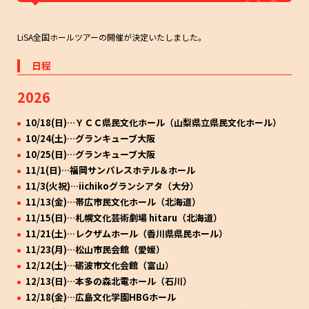
LiSAnimate開催決定
05
デビュー15周年を迎えることを記念し、LiSAとアニメイトとのコラボレーション企画
「LiSAnimate」の開催中。
LiSA全国ホールツアーの開催が決定いたしました。
アジアツアー LiVE is Smile Always〜15 〜」開催決定
06
日程
2年ぶりとなるアジアツアー「LiVE is Smile Always～15～」の開催が決定！
2026
LiSAのオリジナルキャラクターがセガプライズに再び登
07
10/18(日)…ＹＣＣ県民文化ホール（山梨県立県民文化ホール）
場決定
10/24(土)…グランキューブ大阪
15周年を記念して、LiSAの新たなオリジナルキャラクター達がセガプライズに登場☆
10/25(日)…グランキューブ大阪
11/1(日)…福岡サンパレスホテル＆ホール
初のヨーロッパ＆UKツアー開催決定！
08
11/3(火祝)…iichikoグランシアタ（大分）
LiSA史上初となる、ヨーロッパ＆UKツアー開催が決定しました。
11/13(金)…帯広市民文化ホール（北海道）
11/15(日)…札幌文化芸術劇場 hitaru（北海道）
「LiSA×BABY-G 15th ANNiVERSARY」「LiSA X エンシ
09
11/21(土)…レクザムホール（香川県県民ホール）
ェールズカラーバター」コラボ販売
11/23(月)…松山市民会館（愛媛）
12/12(土)…砺波市文化会館（富山）
LiSAのLINE絵文字が登場
10
12/13(日)…本多の森北電ホール（石川）
デビュー15周年を記念してLiSAの絵文字が登場！
12/18(金)…広島文化学園HBGホール