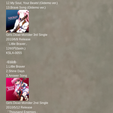
12.My Soul, Your Beats! (Gldemo ver.)
13.Brave Song (Gldemo ver.)
Girls Dead Monster 3rd Single
2010/6/9 Release
「Little Braver」
1260円(taxin.)
KSLA-0055
-収録曲-
1.Little Braver
2.Shine Days
3.Answer Song
Girls Dead Monster 2nd Single
2010/5/12 Release
「Thousand Enemies」