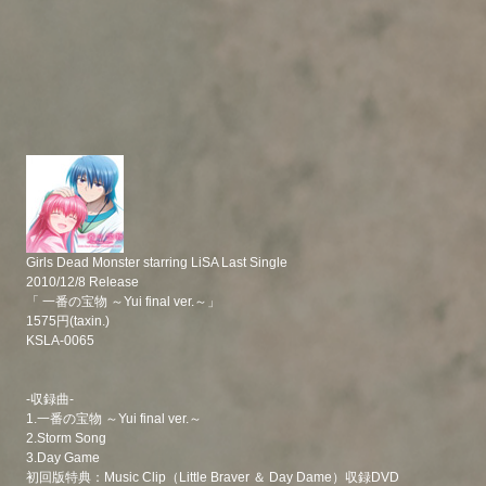
Girls Dead Monster starring LiSA Last Single
2010/12/8 Release
「 一番の宝物 ～Yui final ver.～」
1575円(taxin.)
KSLA-0065
-収録曲-
1.一番の宝物 ～Yui final ver.～
2.Storm Song
3.Day Game
初回版特典：Music Clip（Little Braver ＆ Day Dame）収録DVD