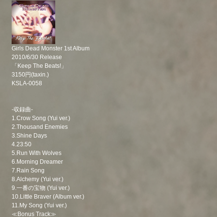
Girls Dead Monster 1st Album
2010/6/30 Release
「Keep The Beats!」
3150円(taxin.)
KSLA-0058
-収録曲-
1.Crow Song (Yui ver.)
2.Thousand Enemies
3.Shine Days
4.23:50
5.Run With Wolves
6.Morning Dreamer
7.Rain Song
8.Alchemy (Yui ver.)
9.一番の宝物 (Yui ver.)
10.Little Braver (Album ver.)
11.My Song (Yui ver.)
≪Bonus Track≫